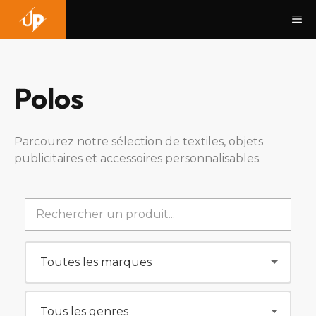
Aller
Me
au
contenu
Polos
Parcourez notre sélection de textiles, objets
publicitaires et accessoires personnalisables.