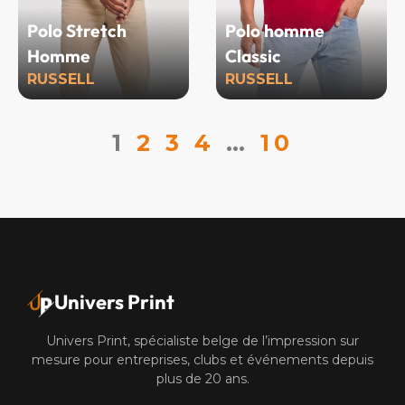
Polo Stretch
Polo homme
Homme
Classic
RUSSELL
RUSSELL
1
2
3
4
…
10
Univers Print
Univers Print, spécialiste belge de l’impression sur
mesure pour entreprises, clubs et événements depuis
plus de 20 ans.