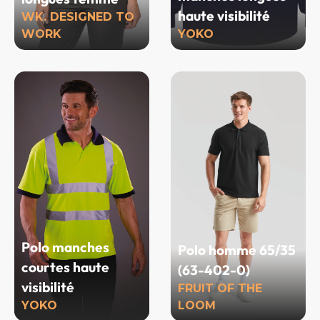
haute visibilité
WK. DESIGNED TO
WORK
YOKO
Polo manches
Polo homme 65/35
courtes haute
(63-402-0)
visibilité
FRUIT OF THE
YOKO
LOOM