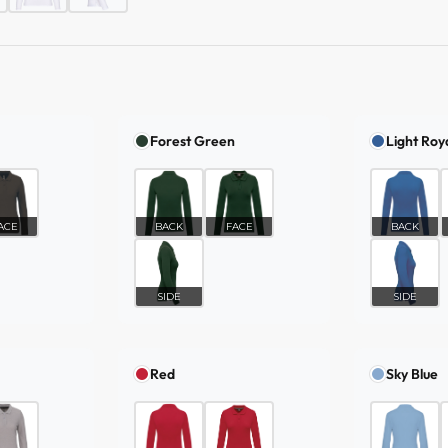
Forest Green
Light Roy
ACE
BACK
FACE
BACK
SIDE
SIDE
Red
Sky Blue