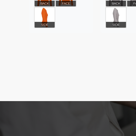
BACK
FACE
BACK
F
SIDE
SIDE