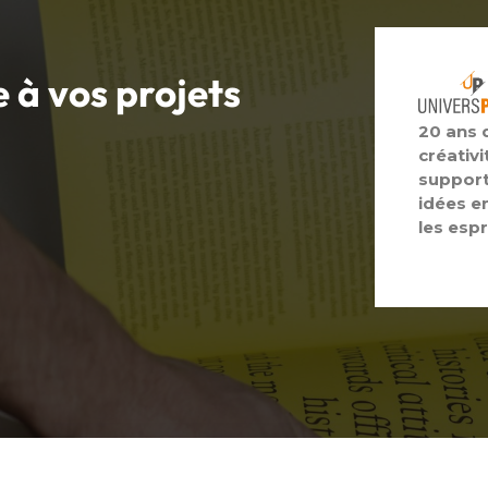
e à vos
projets
20 ans 
créativi
support
idées e
les espr