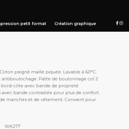
pression petit format
Création graphique
 Coton peigné maille piquée. Lavable à 60°C.
t antiboulochage. Patte de boutonnage col 2
en bord-côte avec bande de propreté
s avec bande contrastée pour plus de confort.
as de manches et de vêtement. Convient pour
WK277