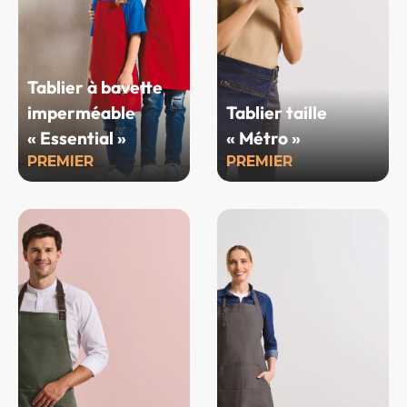
Tablier à bavette
imperméable
Tablier taille
« Essential »
« Métro »
PREMIER
PREMIER