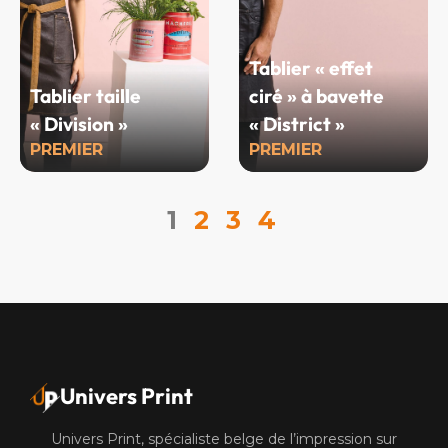
Tablier « effet
Tablier taille
ciré » à bavette
« Division »
« District »
PREMIER
PREMIER
1
2
3
4
Univers Print
Univers Print, spécialiste belge de l’impression sur