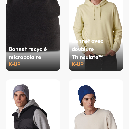
Bonnet avec
Bonnet recyclé
doublure
micropolaire
Thinsulate™
K-UP
K-UP