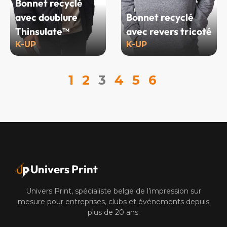
Bonnet recyclé
avec doublure
Bonnet recyclé
Thinsulate™
avec revers tricoté
K-UP
K-UP
1
2
3
4
5
6
Univers Print
Univers Print, spécialiste belge de l’impression sur
mesure pour entreprises, clubs et événements depuis
plus de 20 ans.