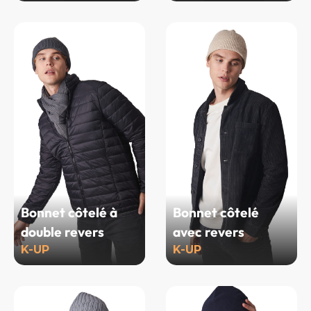
Bonnet côtelé à
Bonnet côtelé
double revers
avec revers
K-UP
K-UP