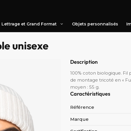
Lettrage et Grand Format
Objets personnalisés
Im
le unisexe
Description
100% coton biologique. Fil p
de montage tricoté en « Ful
moyen : 55 g.
Caractéristiques
Référence
Marque