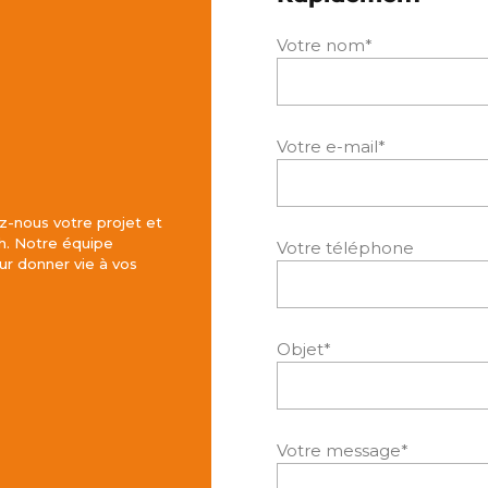
Votre nom*
Votre e-mail*
z-nous votre projet et
h. Notre équipe
Votre téléphone
r donner vie à vos
Objet*
Votre message*