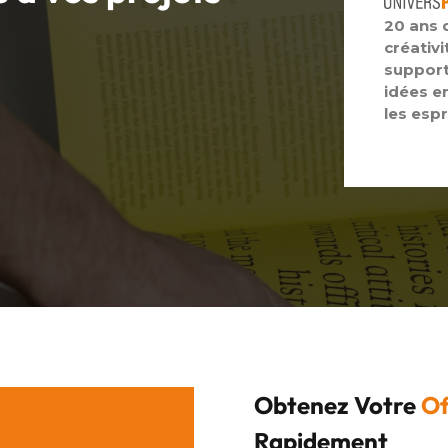
20 ans 
créativi
support
idées e
les espr
Obtenez Votre
Of
Rapidement