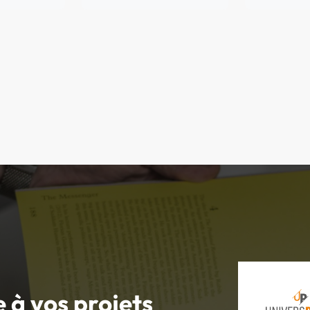
e à vos
projets