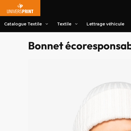
Aller
au
contenu
Catalogue Textile
Textile
Lettrage véhicule
Bonnet écoresponsab