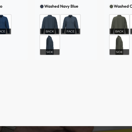
go
Washed Navy Blue
Washed O
ACE
BACK
FACE
BACK
SIDE
SIDE