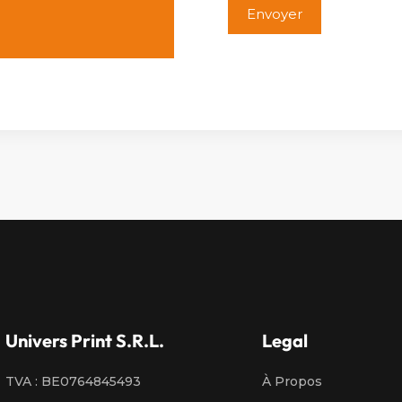
Alternative:
Univers Print S.R.L.
Legal
TVA : BE0764845493
À Propos