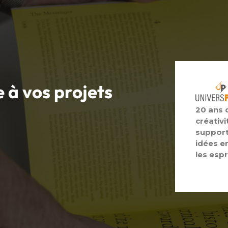
e à vos
projets
20 ans 
créativi
support
idées e
les espr