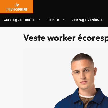
Aller
au
contenu
Catalogue Textile
Textile
Lettrage véhicule
Veste worker écores