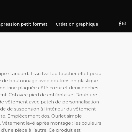
pression petit format
Création graphique
e standard. Tissu twill au toucher effet peau
e de boutonnage avec boutons en plastique
 poitrine plaquée côté cœur et deux poches
t. Col avec pied de col fantaisie. Doublure
 de vêtement avec patch de personnalisation
ide de suspension à l’intérieur du vêtement.
te. Empiècement dos. Ourlet simple
 Vêtement lavé après montage : les couleurs
’une pièce à l’autre. Ce produit est