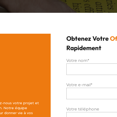
Obtenez Votre
Of
Rapidement
Votre nom*
Votre e-mail*
z-nous votre projet et
h. Notre équipe
Votre téléphone
r donner vie à vos