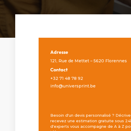
Adresse
121, Rue de Mettet – 5620 Florennes
Contact
+32 71 48 78 92
info@universprint.be
Besoin d'un devis personnalisé ? Décrive
recevez une estimation gratuite sous 24
d'experts vous accompagne de A à Z pou