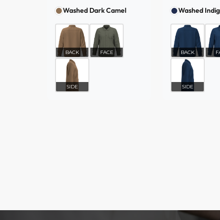
Washed Dark Camel
Washed Indi
BACK
FACE
BACK
F
SIDE
SIDE