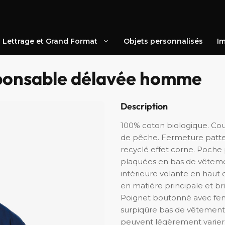
Lettrage et Grand Format
Objets personnalisés
Im
ponsable délavée homme
Description
100% coton biologique. Coup
de pêche. Fermeture patt
recyclé effet corne. Poche
plaquées en bas de vêtemen
intérieure volante en haut
en matière principale et br
Poignet boutonné avec fen
surpiqûre bas de vêtement.
peuvent légèrement varier d