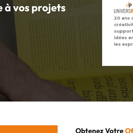
e à vos
projets
20 ans 
créativi
support
idées e
les espr
Obtenez Votre
Of