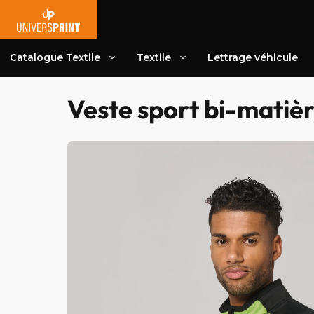
Aller
au
contenu
Catalogue Textile
Textile
Lettrage véhicule
Veste sport bi-matiè