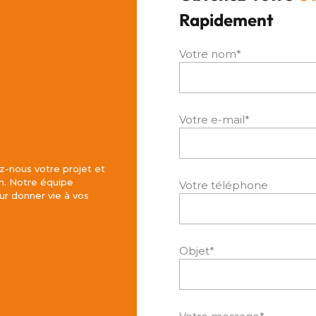
Rapidement
Votre nom*
Votre e-mail*
z-nous votre projet et
h. Notre équipe
Votre téléphone
r donner vie à vos
Objet*