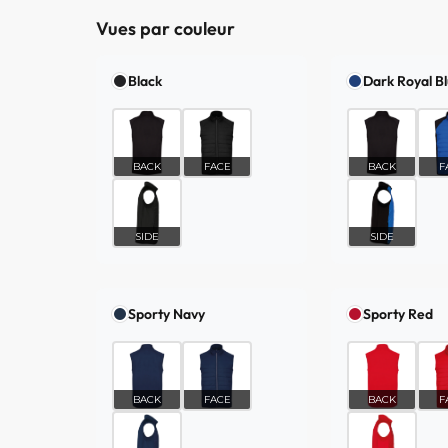
Vues par couleur
Black
Dark Royal Bl
BACK
FACE
BACK
F
SIDE
SIDE
Sporty Navy
Sporty Red
BACK
FACE
BACK
F