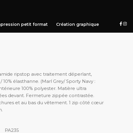
pression petit format
Création graphique
yamide ripstop avec traitement déperlant,
/ 10% élasthanne. (Marl Grey/ Sporty Navy :
intérieure 100% polyester. Matière ultra
ées devant. Fermeture zippée contrastée.
hures et au bas du vêtement. 1 zip côté cœur
n.
PA235