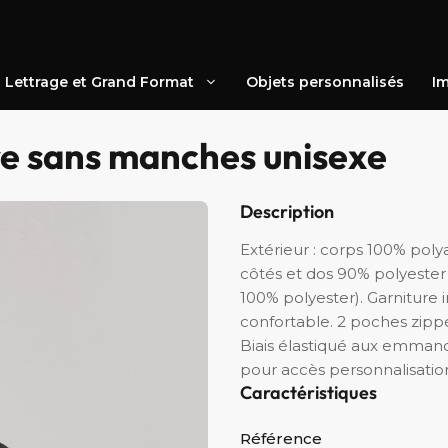
Lettrage et Grand Format
Objets personnalisés
Im
re sans manches unisexe
Description
Extérieur : corps 100% pol
côtés et dos 90% polyester 
100% polyester). Garniture 
confortable. 2 poches zipp
Biais élastiqué aux emmanc
pour accès personnalisatio
Caractéristiques
Référence