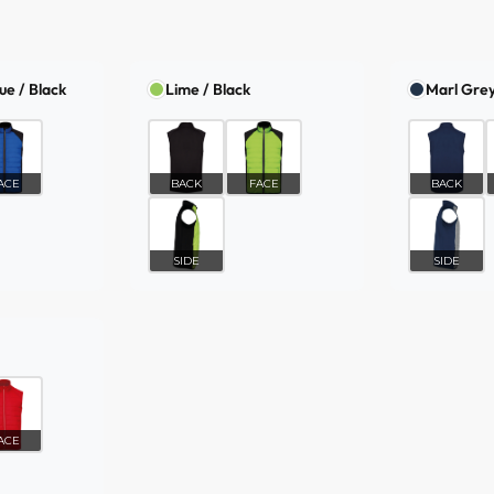
ue / Black
Lime / Black
Marl Grey
ACE
BACK
FACE
BACK
SIDE
SIDE
ACE