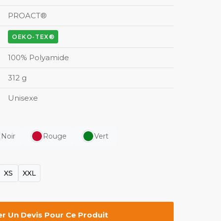
PROACT®
OEKO-TEX®
100% Polyamide
312 g
Unisexe
Noir
Rouge
Vert
XS
XXL
 Un Devis Pour Ce Produit