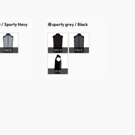
 / Sporty Navy
sporty grey / Black
FACE
BACK
FACE
SIDE