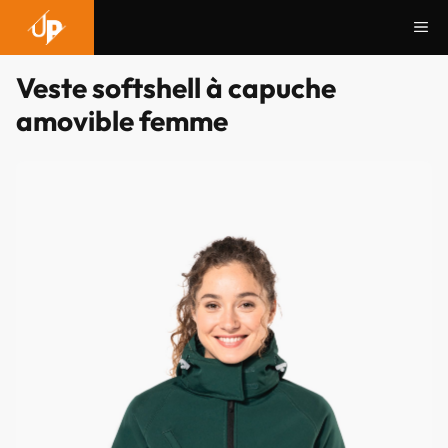
Aller
Me
au
contenu
Veste softshell à capuche
amovible femme