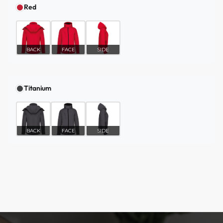
Red
BACK
FACE
SIDE
Titanium
BACK
FACE
SIDE