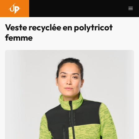
Aller
Me
au
contenu
Veste recyclée en polytricot
femme