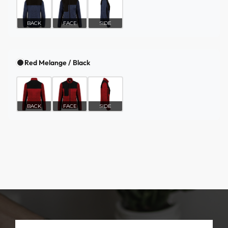
BACK
FACE
SIDE
Red Melange / Black
BACK
FACE
SIDE