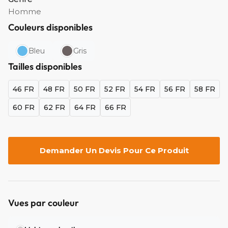
Homme
Couleurs disponibles
Bleu
Gris
Tailles disponibles
46 FR
48 FR
50 FR
52 FR
54 FR
56 FR
58 FR
60 FR
62 FR
64 FR
66 FR
Demander Un Devis Pour Ce Produit
Vues par couleur