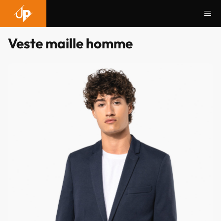
Aller
Me
au
contenu
Veste maille homme