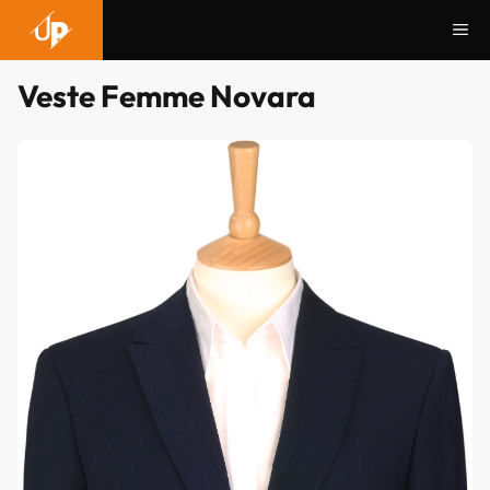
Aller
Me
au
contenu
Veste Femme Novara