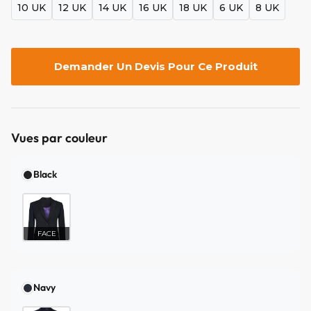
10 UK
12 UK
14 UK
16 UK
18 UK
6 UK
8 UK
Demander Un Devis Pour Ce Produit
Vues par couleur
Black
FACE
Navy