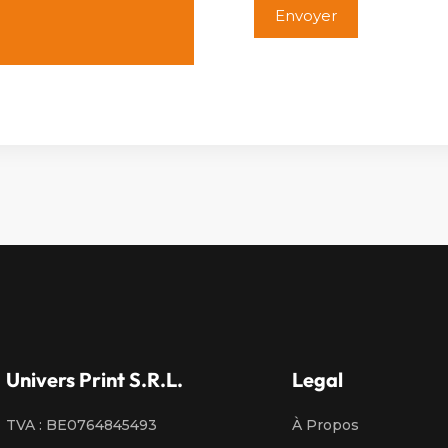
Alternative:
Univers Print S.R.L.
Legal
TVA : BE0764845493
À Propos