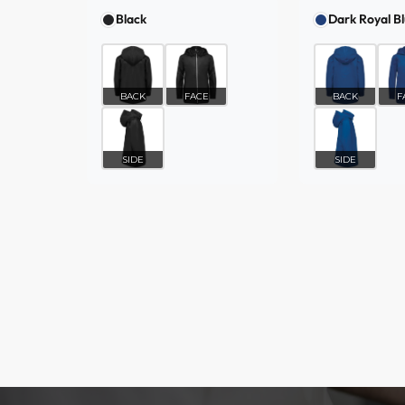
Black
Dark Royal B
BACK
FACE
BACK
F
SIDE
SIDE