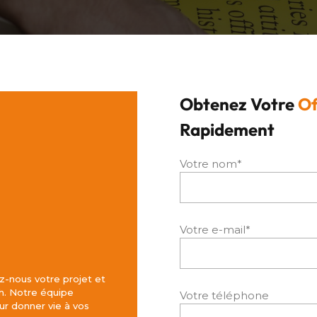
Obtenez Votre
Of
Rapidement
Votre nom*
Votre e-mail*
z-nous votre projet et
h. Notre équipe
Votre téléphone
r donner vie à vos