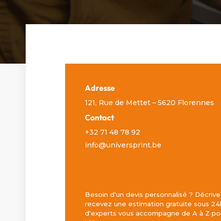
Adresse
121, Rue de Mettet – 5620 Florennes
Contact
+32 71 48 78 92
info@universprint.be
Besoin d'un devis personnalisé ? Décrive
recevez une estimation gratuite sous 24
d'experts vous accompagne de A à Z pou