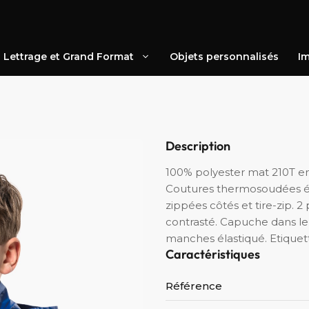
Lettrage et Grand Format
Objets personnalisés
Im
Description
100% polyester mat 210T e
Coutures thermosoudées é
zippées côtés et tire-zip. 
contrasté. Capuche dans le
manches élastiqué. Etique
Caractéristiques
Référence