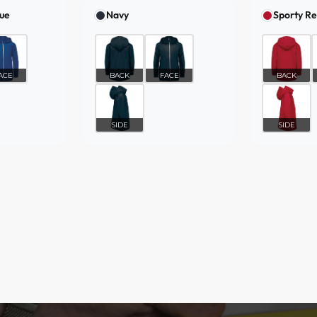
lue
Navy
Sporty R
ACE
BACK
FACE
BACK
SIDE
SIDE