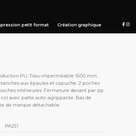
pression petit format
Création graphique
nduction PU. Tissu imperméable 1500 mm.
tanches aux épaules et capuche. 2 poches
2 poches intérieures. Fermeture devant par zip
 col avec patte auto-agrippante. Bas de
tte de marque détachable.
PA251