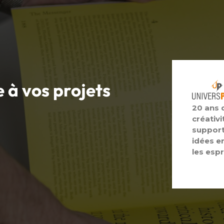
e à vos
projets
20 ans 
créativi
support
idées e
les espr