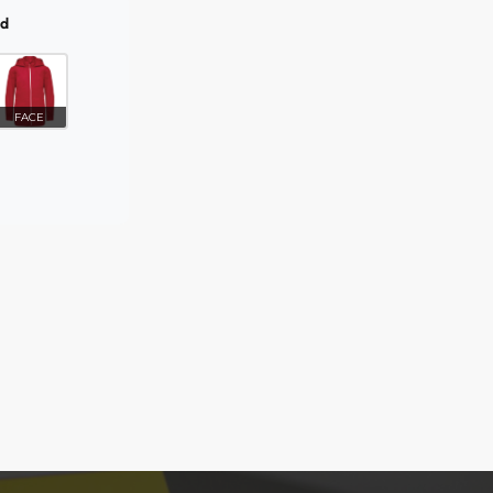
ed
FACE