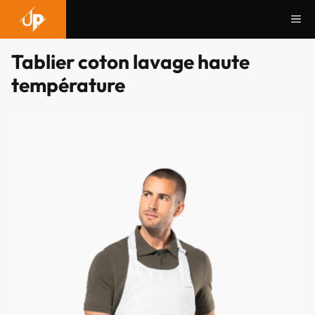
Aller
Me
au
contenu
Tablier coton lavage haute
température