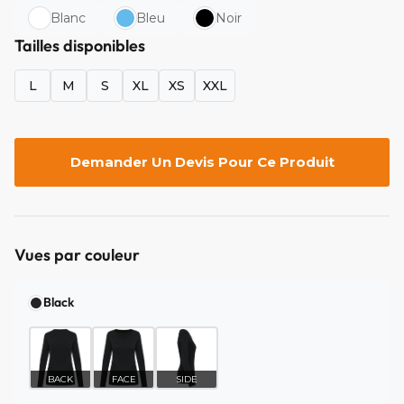
Blanc
Bleu
Noir
Tailles disponibles
L
M
S
XL
XS
XXL
Demander Un Devis Pour Ce Produit
Vues par couleur
Black
BACK
FACE
SIDE