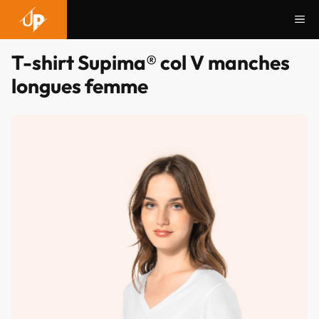
Aller
Me
au
contenu
T-shirt Supima® col V manches
longues femme