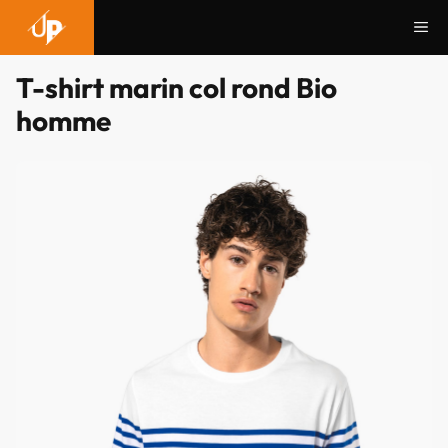
Aller
Me
au
contenu
T-shirt marin col rond Bio
homme