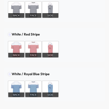
BACK
FACE
SIDE
White / Red Stripe
BACK
FACE
SIDE
White / Royal Blue Stripe
BACK
FACE
SIDE