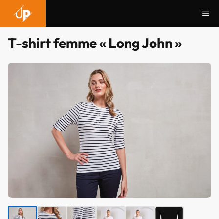
Aller
Me
au
contenu
T-shirt femme « Long John »