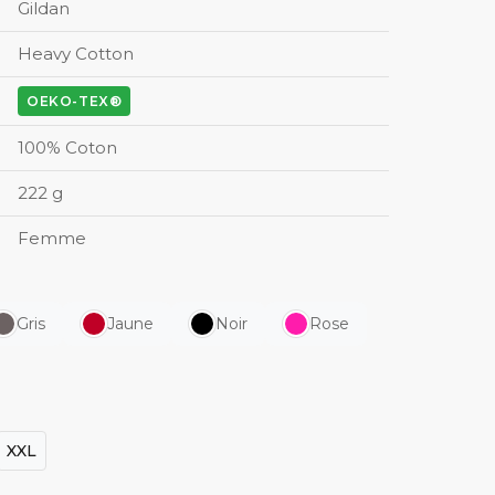
Gildan
Heavy Cotton
OEKO-TEX®
100% Coton
222 g
Femme
Gris
Jaune
Noir
Rose
XXL