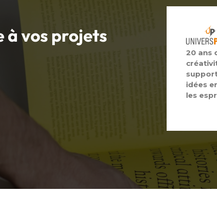
e à vos
projets
20 ans 
créativi
support
idées e
les espr