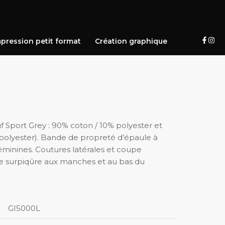
pression petit format
Création graphique
f Sport Grey : 90% coton / 10% polyester et
polyester). Bande de propreté d’épaule à
minines. Coutures latérales et coupe
e surpiqûre aux manches et au bas du
GI5000L