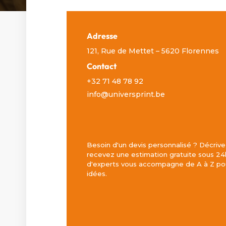
Adresse
121, Rue de Mettet – 5620 Florennes
Contact
+32 71 48 78 92
info@universprint.be
Besoin d'un devis personnalisé ? Décrive
recevez une estimation gratuite sous 24
d'experts vous accompagne de A à Z pou
idées.