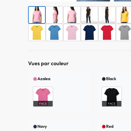
Vues par couleur
Azalea
Black
FACE
FACE
Navy
Red