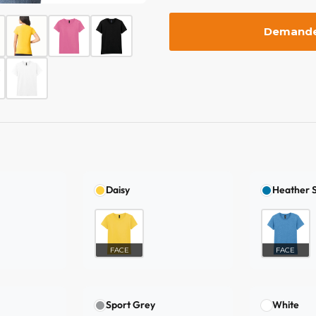
Demander
Daisy
Heather 
FACE
FACE
Sport Grey
White