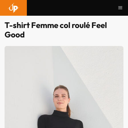
Aller
Me
au
contenu
T-shirt Femme col roulé Feel
Good