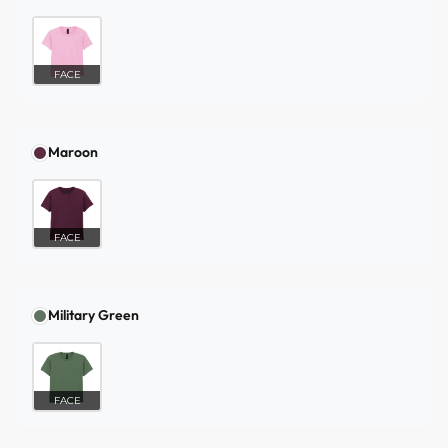
FACE
Maroon
FACE
Military Green
FACE