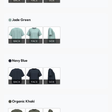
BACK
FACE
SIDE
Jade Green
BACK
FACE
SIDE
Navy Blue
BACK
FACE
SIDE
Organic Khaki