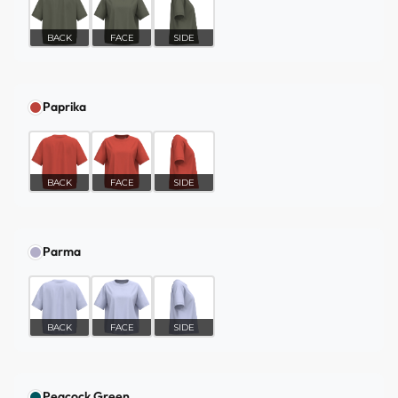
BACK
FACE
SIDE
Paprika
BACK
FACE
SIDE
Parma
BACK
FACE
SIDE
Peacock Green