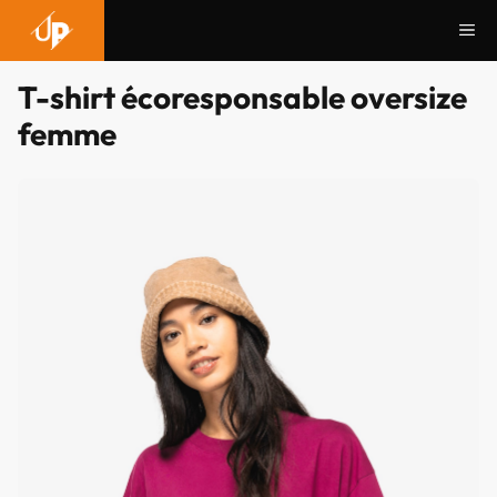
Aller
Me
au
contenu
T-shirt écoresponsable oversize
femme