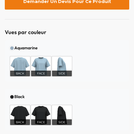
Demander Un Devis Pour Ce Produit
Vues par couleur
Aquamarine
BACK
FACE
SIDE
Black
BACK
FACE
SIDE