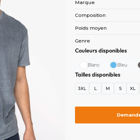
Marque
Composition
Poids moyen
Genre
Couleurs disponibles
Blanc
Bleu
Tailles disponibles
3XL
L
M
S
XL
Demander