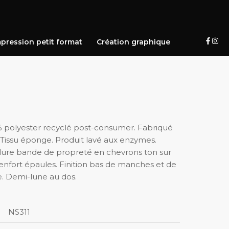
pression petit format
Création graphique
% polyester recyclé post-consumer. Fabriqué
 Tissu éponge. Produit lavé aux enzymes.
olure bande de propreté en chevrons ton sur
Renfort épaules. Finition bas de manches et de
. Demi-lune au dos.
NS311