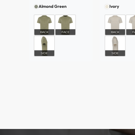
Almond Green
Ivory
BACK
FACE
BACK
F
SIDE
SIDE