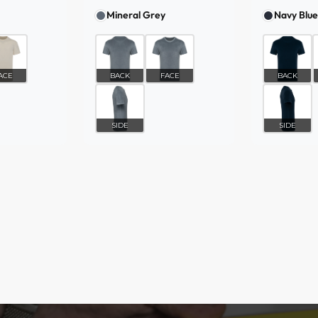
Mineral Grey
Navy Blue
ACE
BACK
FACE
BACK
SIDE
SIDE