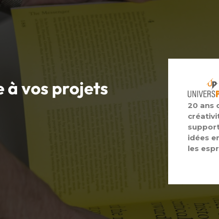
e à vos
projets
20 ans 
créativi
support
idées e
les espr