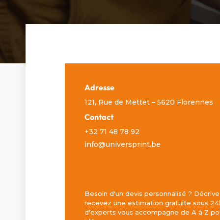
Adresse
121, Rue de Mettet – 5620 Florennes
Contact
+32 71 48 78 92
info@universprint.be
Besoin d'un devis personnalisé ? Décrive
recevez une estimation gratuite sous 24
d'experts vous accompagne de A à Z pou