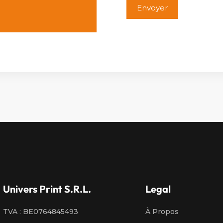
Alternative:
Univers Print S.R.L.
Legal
TVA : BE0764845493
À Propos