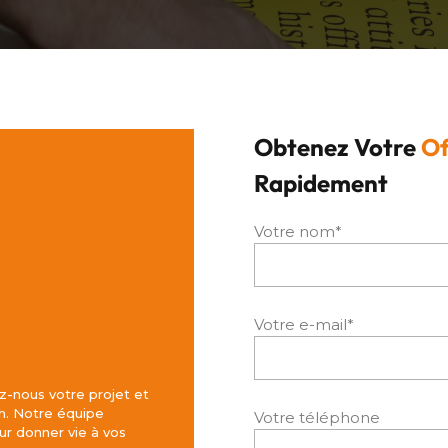
Obtenez Votre
Of
Rapidement
Votre nom*
Votre e-mail*
z-nous votre projet et
h. Notre équipe
Votre téléphone
r donner vie à vos