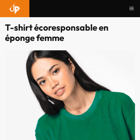
Aller
Me
au
contenu
T-shirt écoresponsable en
éponge femme