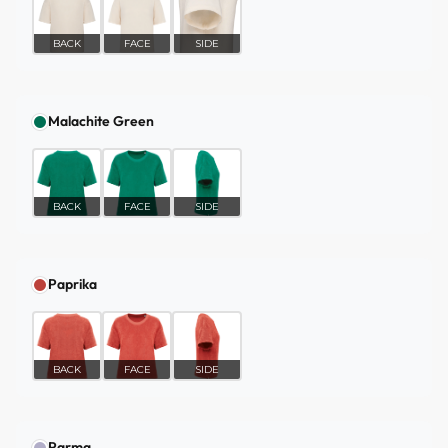
BACK
FACE
SIDE
Malachite Green
BACK
FACE
SIDE
Paprika
BACK
FACE
SIDE
Parma