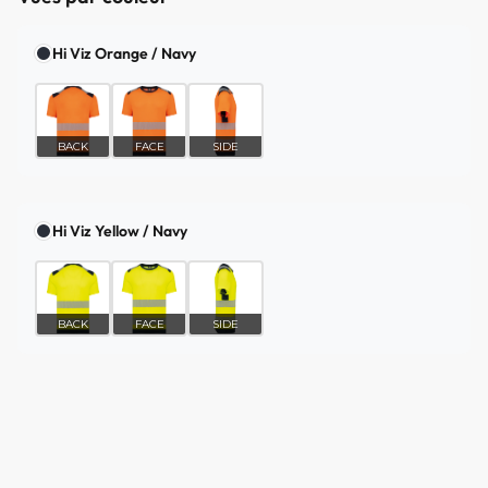
Hi Viz Orange / Navy
BACK
FACE
SIDE
Hi Viz Yellow / Navy
BACK
FACE
SIDE