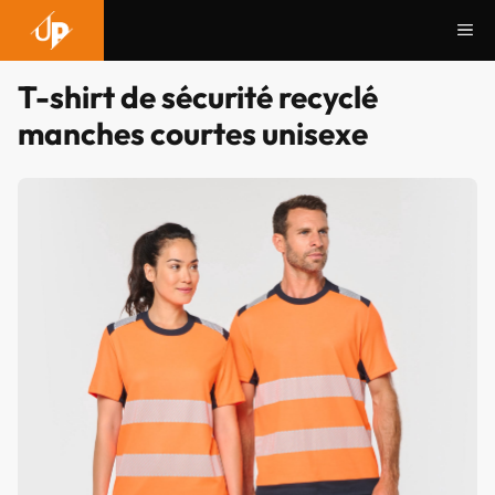
Aller
Me
au
contenu
T-shirt de sécurité recyclé
manches courtes unisexe