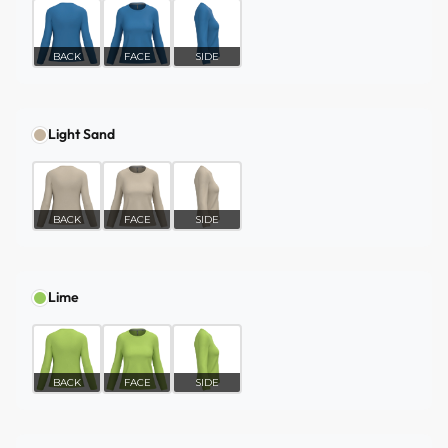
BACK
FACE
SIDE
Light Sand
BACK
FACE
SIDE
Lime
BACK
FACE
SIDE