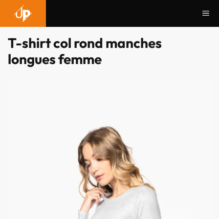
Aller
Me
au
contenu
T-shirt col rond manches
longues femme