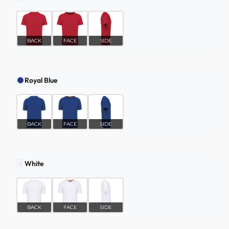
BACK
FACE
SIDE
Royal Blue
BACK
FACE
SIDE
White
BACK
FACE
SIDE