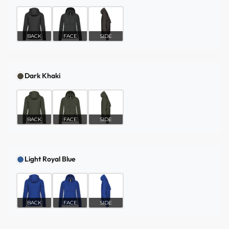
BACK
FACE
SIDE
Dark Khaki
BACK
FACE
SIDE
Light Royal Blue
BACK
FACE
SIDE