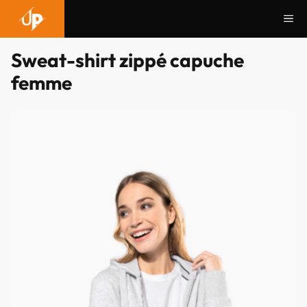
Aller
Me
au
contenu
Sweat-shirt zippé capuche
femme