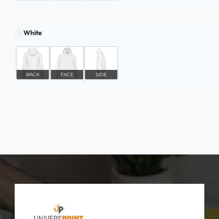
White
BACK
FACE
SIDE