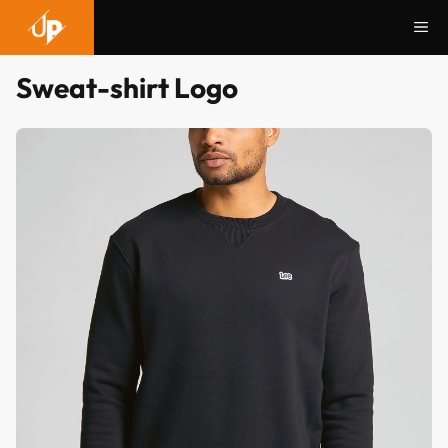
Aller
Me
au
contenu
Sweat-shirt Logo