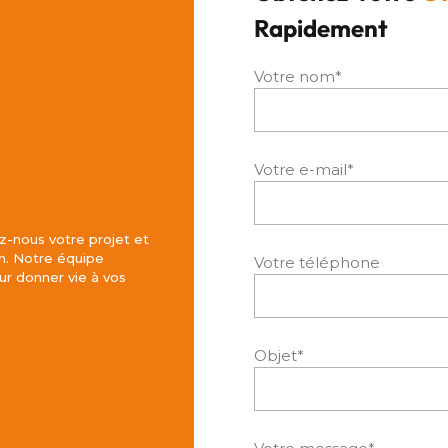
Rapidement
Votre nom*
Votre e-mail*
z-nous votre projet et
h. Notre équipe
Votre téléphone
r donner vie à vos
Objet*