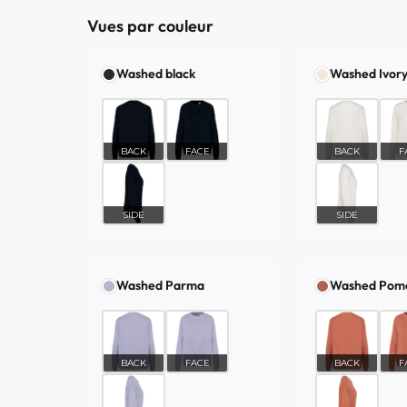
Vues par couleur
Washed black
Washed Ivor
BACK
FACE
BACK
F
SIDE
SIDE
Washed Parma
Washed Pom
BACK
FACE
BACK
F