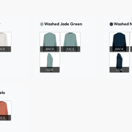
y
Washed Jade Green
Washed N
ACE
BACK
FACE
BACK
SIDE
SIDE
elo
ACE