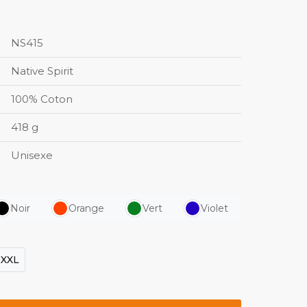
NS415
Native Spirit
100% Coton
418 g
Unisexe
Noir
Orange
Vert
Violet
XXL