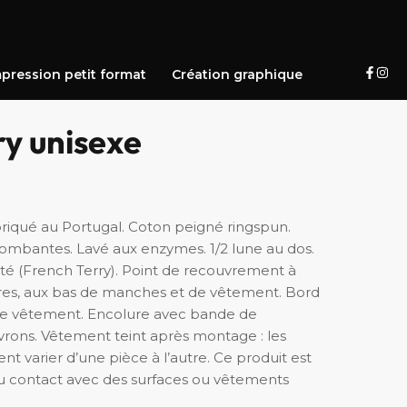
pression petit format
Création graphique
ry unisexe
riqué au Portugal. Coton peigné ringspun.
ombantes. Lavé aux enzymes. 1/2 lune au dos.
tté (French Terry). Point de recouvrement à
es, aux bas de manches et de vêtement. Bord
 de vêtement. Encolure avec bande de
vrons. Vêtement teint après montage : les
 varier d’une pièce à l’autre. Ce produit est
u contact avec des surfaces ou vêtements