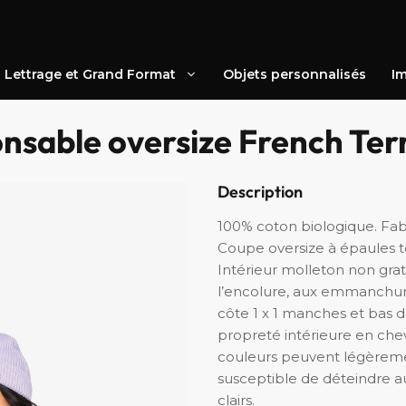
Lettrage et Grand Format
Objets personnalisés
Im
nsable oversize French Ter
Description
100% coton biologique. Fab
Coupe oversize à épaules t
Intérieur molleton non gra
l’encolure, aux emmanchur
côte 1 x 1 manches et bas
propreté intérieure en che
couleurs peuvent légèrement
susceptible de déteindre a
clairs.