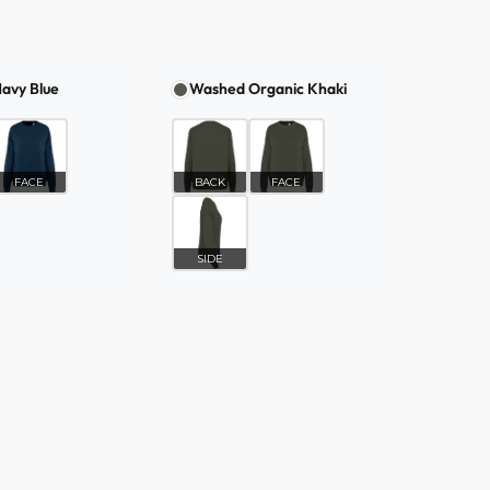
avy Blue
Washed Organic Khaki
FACE
BACK
FACE
SIDE