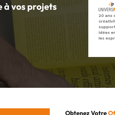
e à vos
projets
20 ans 
créativi
support
idées e
les espr
Obtenez Votre
Of