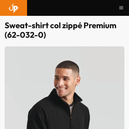
Aller
Me
au
contenu
Sweat-shirt col zippé Premium
(62-032-0)