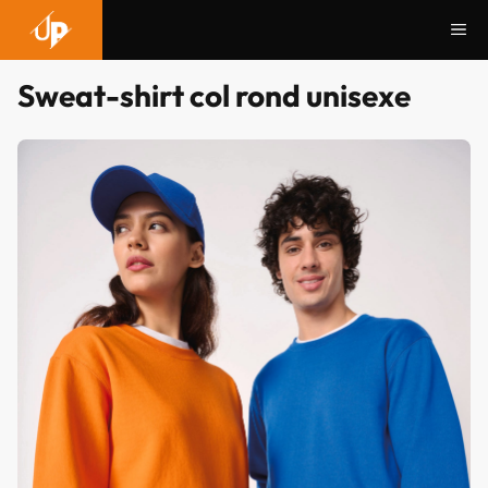
Aller
Me
au
contenu
Sweat-shirt col rond unisexe