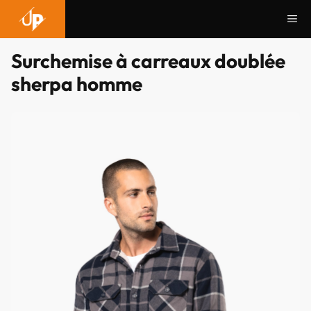
Aller
Me
au
contenu
Surchemise à carreaux doublée
sherpa homme