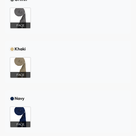
FACE
Khaki
FACE
Navy
FACE