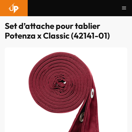
Aller
Me
au
contenu
Set d’attache pour tablier
Potenza x Classic (42141-01)