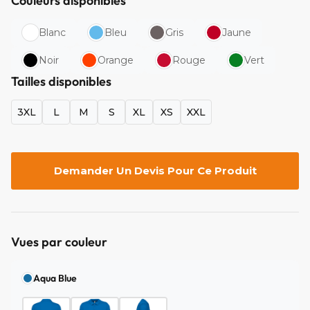
Couleurs disponibles
Blanc
Bleu
Gris
Jaune
Noir
Orange
Rouge
Vert
Tailles disponibles
3XL
L
M
S
XL
XS
XXL
Demander Un Devis Pour Ce Produit
Vues par couleur
Aqua Blue