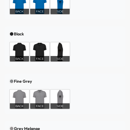
BACK
FACE
SIDE
Black
BACK
FACE
SIDE
Fine Grey
BACK
FACE
SIDE
Grey Melange