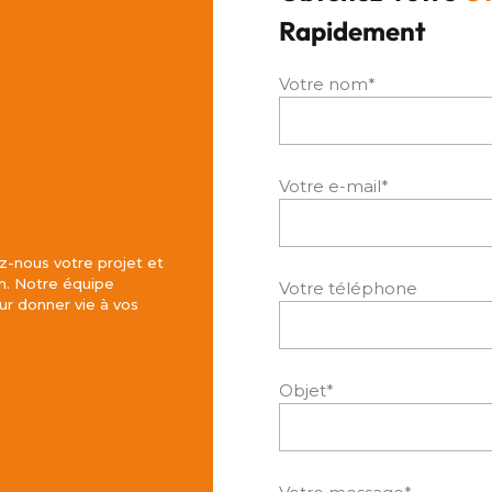
Rapidement
Votre nom*
Votre e-mail*
z-nous votre projet et
h. Notre équipe
Votre téléphone
r donner vie à vos
Objet*