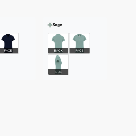
Sage
FACE
BACK
FACE
SIDE