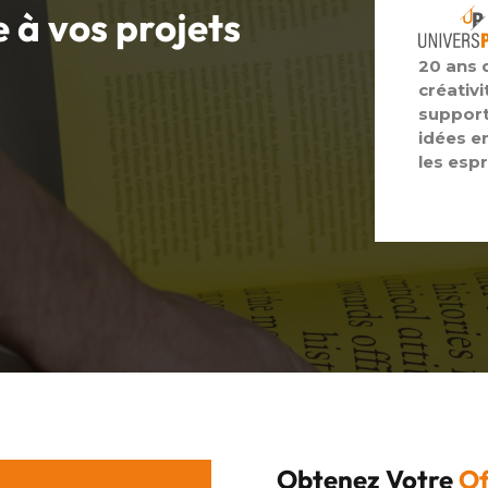
e à vos
projets
20 ans 
créativi
support
idées e
les espr
Obtenez Votre
Of