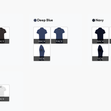
Deep Blue
Navy
ACE
BACK
FACE
BACK
SIDE
SIDE
ACE