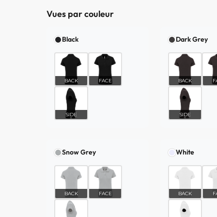
Vues par couleur
Black
Dark Grey
BACK
FACE
BACK
F
SIDE
SIDE
Snow Grey
White
BACK
FACE
BACK
F