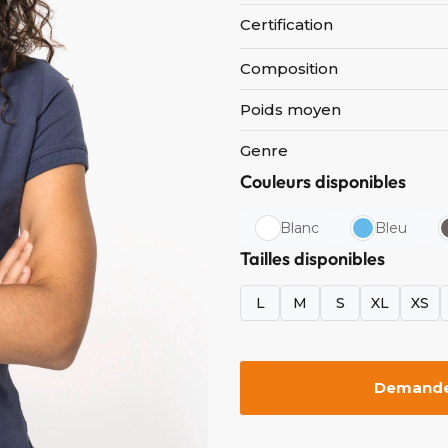
Certification
Composition
Poids moyen
Genre
Couleurs disponibles
Blanc
Bleu
Tailles disponibles
L
M
S
XL
XS
Demander