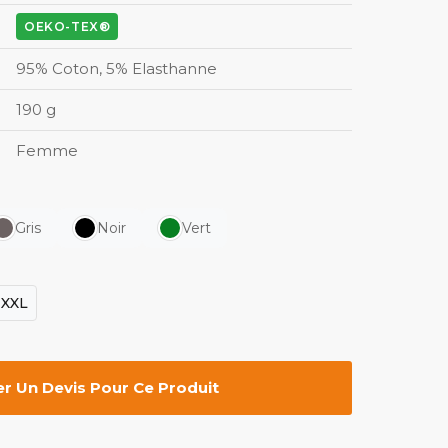
OEKO-TEX®
95% Coton, 5% Elasthanne
190 g
Femme
Gris
Noir
Vert
XXL
 Un Devis Pour Ce Produit