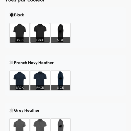
Black
BACK
FACE
SIDE
French Navy Heather
BACK
FACE
SIDE
Grey Heather