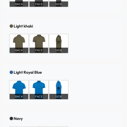
BACK
FACE
SIDE
Light khaki
BACK
FACE
SIDE
Light Royal Blue
BACK
FACE
SIDE
Navy