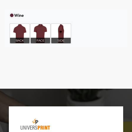
Wine
BACK
FACE
SIDE