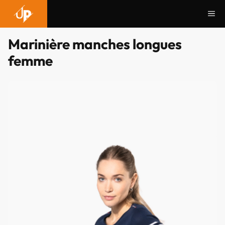
Aller
Me
au
contenu
Marinière manches longues
femme