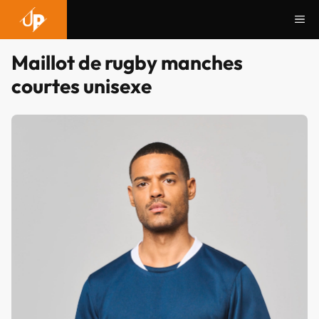
Aller
Me
au
contenu
Maillot de rugby manches
courtes unisexe