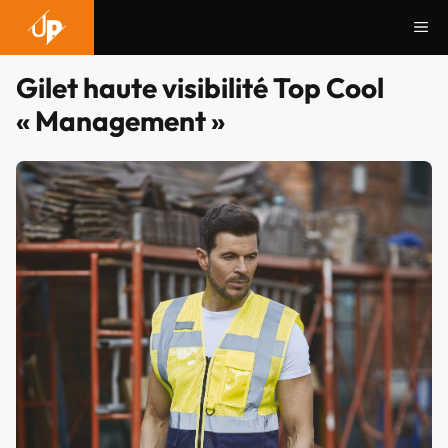
Aller
Me
au
contenu
Gilet haute visibilité Top Cool
« Management »