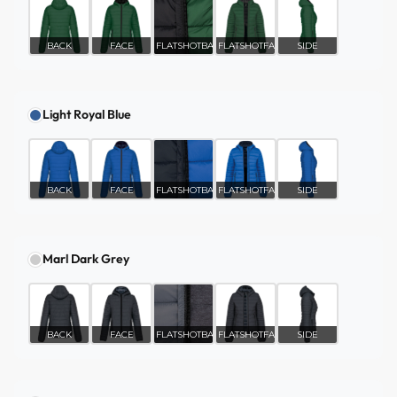
BACK
FACE
FLATSHOTBACK
FLATSHOTFACE
SIDE
Light Royal Blue
BACK
FACE
FLATSHOTBACK
FLATSHOTFACE
SIDE
Marl Dark Grey
BACK
FACE
FLATSHOTBACK
FLATSHOTFACE
SIDE