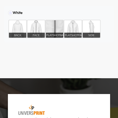
White
BACK
FACE
FLATSHOTBACK
FLATSHOTFACE
SIDE