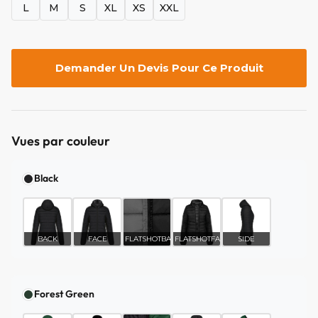
L
M
S
XL
XS
XXL
Demander Un Devis Pour Ce Produit
Vues par couleur
Black
BACK
FACE
FLATSHOTBACK
FLATSHOTFACE
SIDE
Forest Green