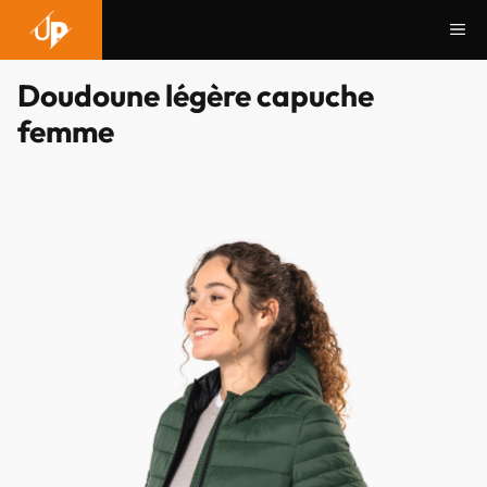
Aller
Me
au
contenu
Doudoune légère capuche
femme