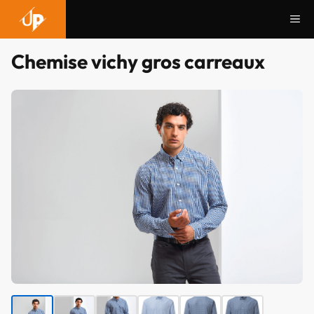
Aller
Me
au
contenu
Chemise vichy gros carreaux