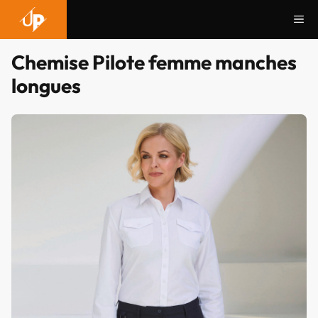
Aller
Me
au
contenu
Chemise Pilote femme manches
longues