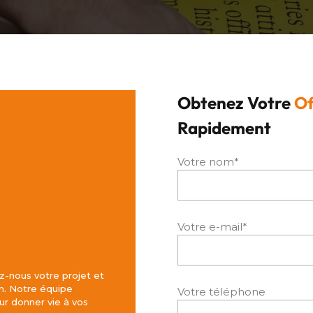
Obtenez Votre
Of
Rapidement
Votre nom*
Votre e-mail*
z-nous votre projet et
h. Notre équipe
Votre téléphone
r donner vie à vos