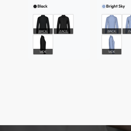
Black
Bright Sky
BACK
FACE
BACK
F
SIDE
SIDE