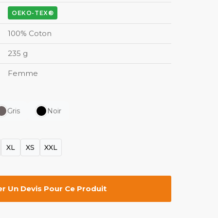
OEKO-TEX®
100% Coton
235 g
Femme
Gris
Noir
XL
XS
XXL
 Un Devis Pour Ce Produit