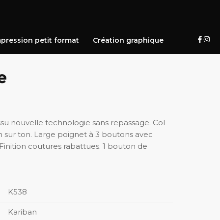
pression petit format
Création graphique
e
ssu nouvelle technologie sans repassage. Col
sur ton. Large poignet à 3 boutons avec
inition coutures rabattues. 1 bouton de
K538
Kariban