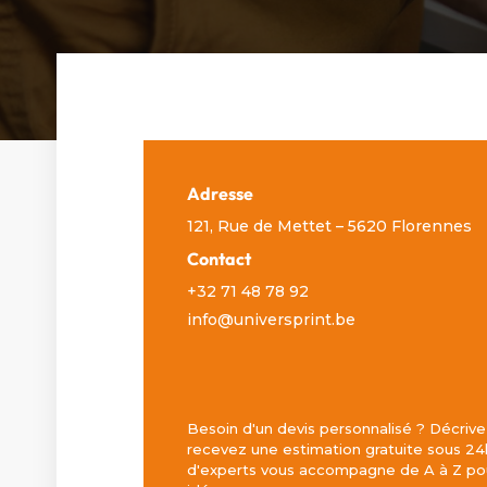
Adresse
121, Rue de Mettet – 5620 Florennes
Contact
+32 71 48 78 92
info@universprint.be
Besoin d'un devis personnalisé ? Décrive
recevez une estimation gratuite sous 24
d'experts vous accompagne de A à Z pou