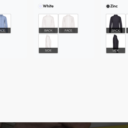
White
Zinc
ACE
BACK
FACE
BACK
SIDE
SIDE