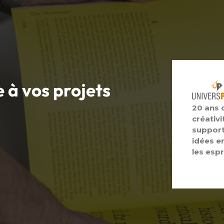
e à vos
projets
20 ans 
créativi
support
idées e
les espr