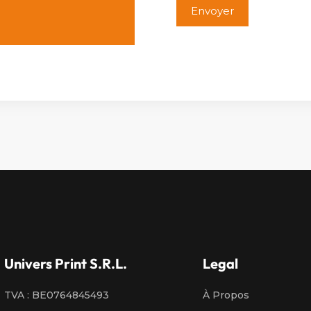
Alternative:
Univers Print S.R.L.
Legal
TVA : BE0764845493
À Propos