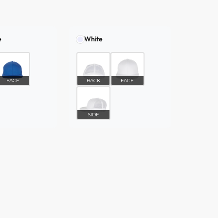
e
White
FACE
BACK
FACE
SIDE