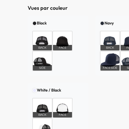
Vues par couleur
Black
Navy
BACK
FACE
BACK
F
SIDE
FACESIDE
S
White / Black
BACK
FACE