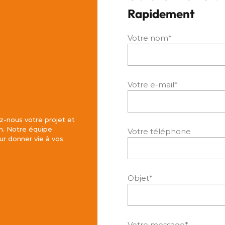
Rapidement
Votre nom*
Votre e-mail*
z-nous votre projet et
h. Notre équipe
Votre téléphone
r donner vie à vos
Objet*
Votre message*