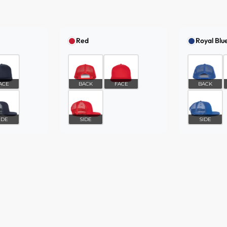
Red
Royal Blu
ACE
BACK
FACE
BACK
IDE
SIDE
SIDE