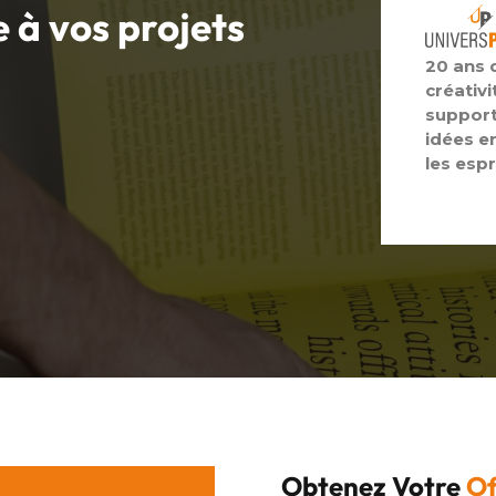
e à vos
projets
20 ans 
créativi
support
idées e
les espr
Obtenez Votre
Of