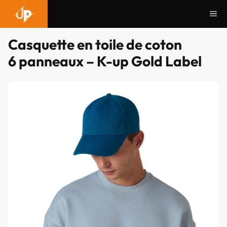
Aller
Me
au
contenu
Casquette en toile de coton
6 panneaux – K-up Gold Label