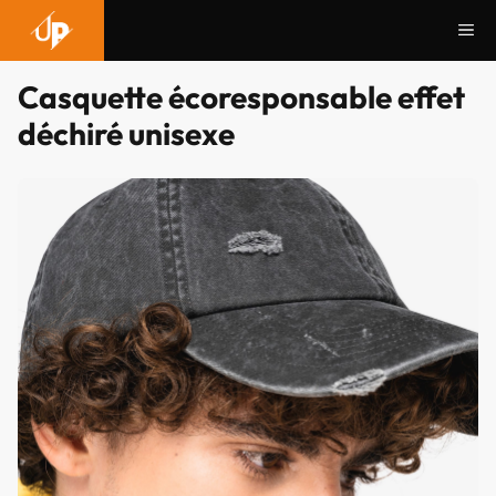
Aller
Me
au
contenu
Casquette écoresponsable effet
déchiré unisexe