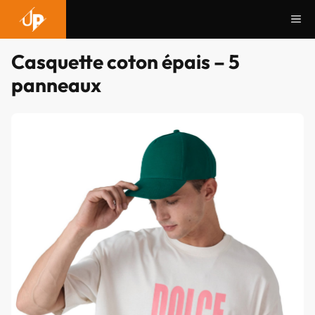
Aller
Me
au
contenu
Casquette coton épais – 5
panneaux