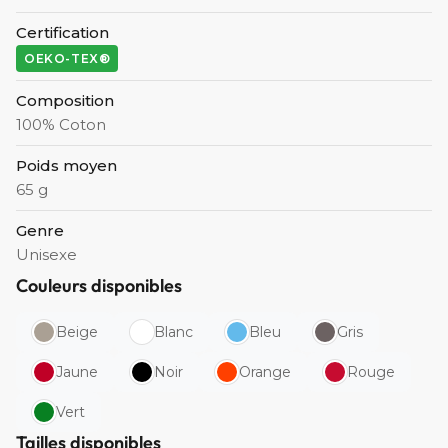
Certification
OEKO-TEX®
Composition
100% Coton
Poids moyen
65 g
Genre
Unisexe
Couleurs disponibles
Beige
Blanc
Bleu
Gris
Jaune
Noir
Orange
Rouge
Vert
Tailles disponibles