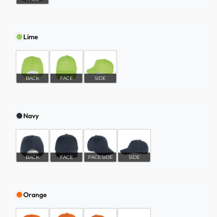
Lime
BACK
FACE
SIDE
Navy
BACK
FACE
FACESIDE
SIDE
Orange