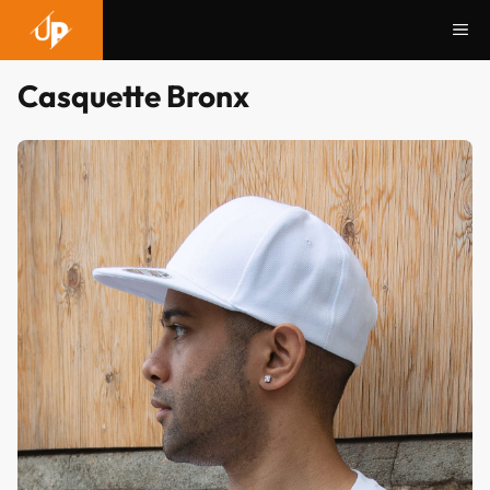
Aller
Me
au
contenu
Casquette Bronx