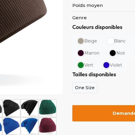
Poids moyen
Genre
Couleurs disponibles
Beige
Blanc
Marron
Noir
Vert
Violet
Tailles disponibles
One Size
Demander