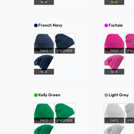
SIDE
SIDE
French Navy
Fuchsia
FACE
FACESIDE
FACE
FAC
SIDE
SIDE
Kelly Green
Light Grey
FACE
FACESIDE
FACE
FAC