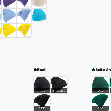
Black
Bottle Gr
FACE
FACESIDE
FACE
SIDE
SIDE