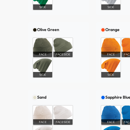
SIDE
SIDE
Olive Green
Orange
FACE
FACESIDE
FACE
FAC
SIDE
SIDE
Sand
Sapphire Blu
FACE
FACESIDE
FACE
FAC