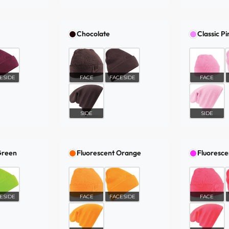
Chocolate
Classic Pi
ESIDE
FACE
FACESIDE
FACE
SIDE
SIDE
Green
Fluorescent Orange
Fluoresce
ESIDE
FACE
FACESIDE
FACE