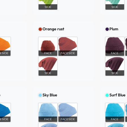
SIDE
SIDE
Orange rust
Plum
ESIDE
FACE
FACESIDE
FACE
SIDE
SIDE
e
Sky Blue
Surf Blue
ESIDE
FACE
FACESIDE
FACE