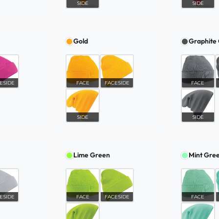
SIDE
SIDE
Gold
Graphite
ESIDE
FACE
FACESIDE
FACE
SIDE
SIDE
Lime Green
Mint Gre
ESIDE
FACE
FACESIDE
FACE