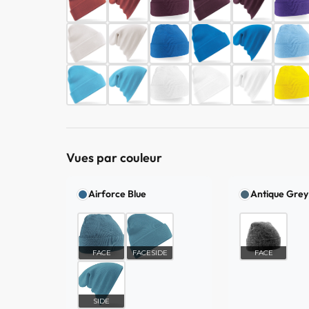
Vues par couleur
Airforce Blue
Antique Grey
FACE
FACESIDE
FACE
SIDE