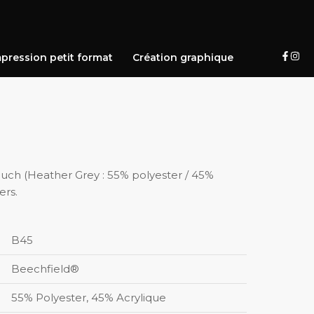
pression petit format
Création graphique
ouch (Heather Grey : 55% polyester / 45%
ers.
B45
Beechfield®
55% Polyester, 45% Acrylique