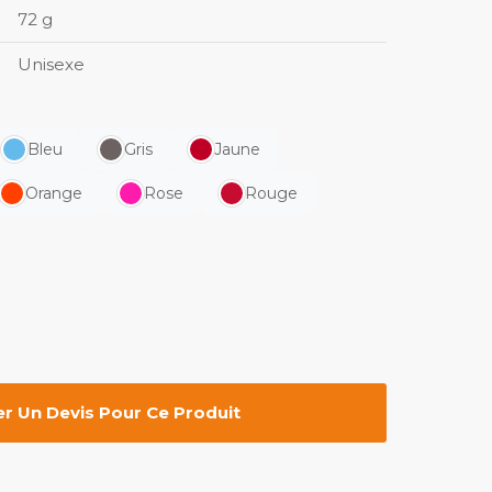
72 g
Unisexe
Bleu
Gris
Jaune
Orange
Rose
Rouge
 Un Devis Pour Ce Produit