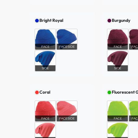
Bright Royal
Burgundy
FACE
FACESIDE
FACE
FAC
SIDE
SIDE
Coral
Fluorescent 
FACE
FACESIDE
FACE
FAC