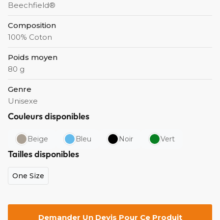
Beechfield®
Composition
100% Coton
Poids moyen
80 g
Genre
Unisexe
Couleurs disponibles
Beige
Bleu
Noir
Vert
Tailles disponibles
One Size
Demander Un Devis Pour Ce Produit