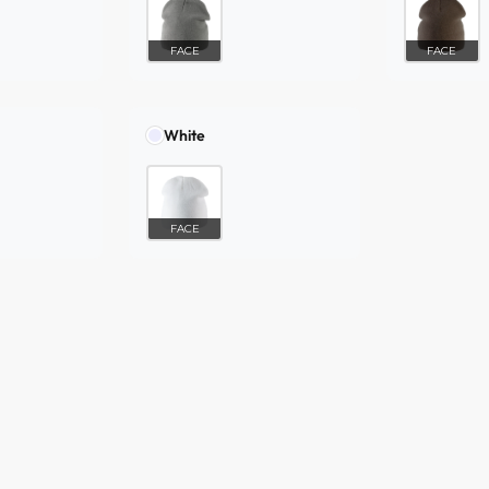
FACE
FACE
White
FACE