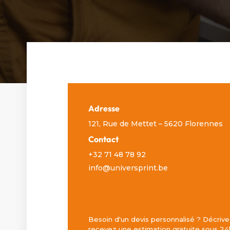
Adresse
121, Rue de Mettet – 5620 Florennes
Contact
+32 71 48 78 92
info@universprint.be
Besoin d'un devis personnalisé ? Décrive
recevez une estimation gratuite sous 24