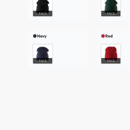
FACE
FACE
Navy
Red
FACE
FACE