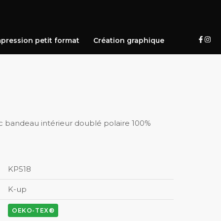
pression petit format
Création graphique
c bandeau intérieur doublé polaire 100%
KP518
K-up
OEKO-TEX®