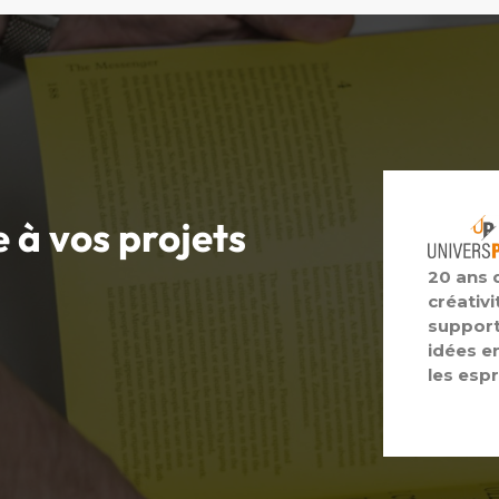
e à vos
projets
20 ans 
créativi
support
idées e
les espr